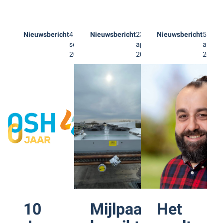
Nieuwsbericht
4
Nieuwsbericht
23
Nieuwsbericht
5
september
april
april
2024
2024
2024
10
Mijlpaal
Het