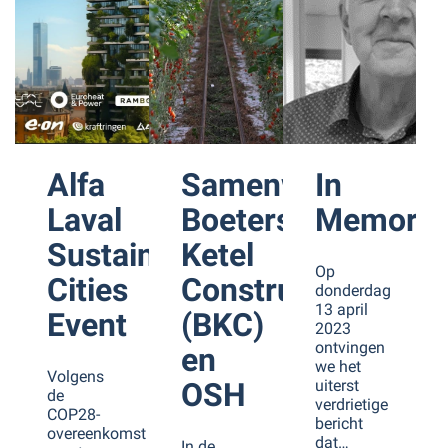
Alfa
Samenwerking
In
Laval
Boeters
Memori
Sustainable
Ketel
Op
Cities
Constructie
donderdag
13 april
Event
(BKC)
2023
ontvingen
en
we het
Volgens
OSH
uiterst
de
verdrietige
COP28-
bericht
overeenkomst
dat…
In de