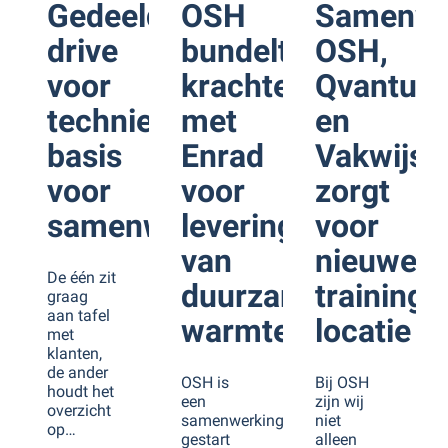
Gedeelde
OSH
Samenwe
drive
bundelt
OSH,
voor
krachten
Qvantum
techniek
met
en
basis
Enrad
Vakwijs
voor
voor
zorgt
samenwerking
levering
voor
van
nieuwe
De één zit
duurzame
training
graag
aan tafel
warmtepompen
locatie
met
klanten,
de ander
OSH is
Bij OSH
houdt het
een
zijn wij
overzicht
samenwerking
niet
op…
gestart
alleen