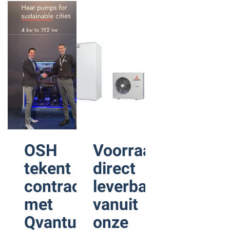
OSH
Voorraadactie;
tekent
direct
contract
leverbaar
met
vanuit
Qvantum
onze