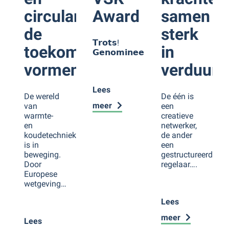
circulariteit
Award
samen
de
sterk
𝗧𝗿𝗼𝘁𝘀!
toekomst
in
𝗚𝗲𝗻𝗼𝗺𝗶𝗻𝗲𝗲𝗿𝗱…
vormen
verduurz
Lees
De wereld
De één is
meer
van
een
warmte-
creatieve
en
netwerker,
koudetechniek
de ander
is in
een
beweging.
gestructureerde
Door
regelaar….
Europese
wetgeving…
Lees
meer
Lees