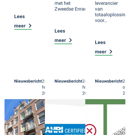
met het
leverancier
Zweedse Enrad…
van
totaaloplossingen
Lees
voor…
meer
Lees
meer
Lees
meer
Nieuwsbericht
25
Nieuwsbericht
24
Nieuwsbericht
21
februari
februari
oktobe
2025
2025
2024