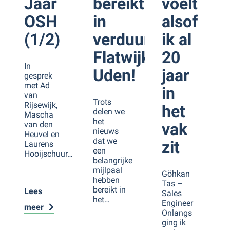
Jaar
bereikt
voelt
OSH
in
alsof
(1/2)
verduurzaming
ik al
Flatwijk
20
In
Uden!
jaar
gesprek
met Ad
in
van
Trots
Rijsewijk,
het
delen we
Mascha
het
van den
vak
nieuws
Heuvel en
dat we
zit
Laurens
een
Hooijschuur…
belangrijke
mijlpaal
Göhkan
hebben
Tas –
bereikt in
Lees
Sales
het…
Engineer
meer
Onlangs
ging ik