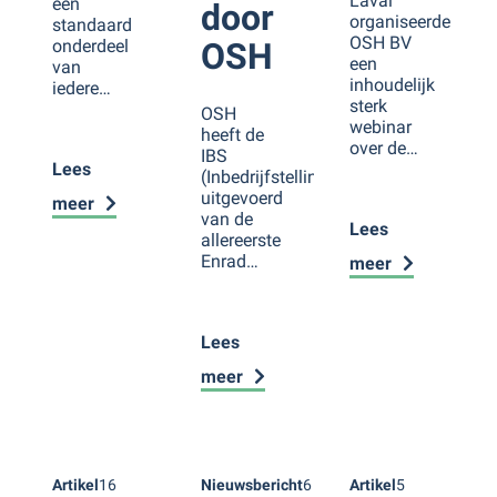
Laval
een
door
organiseerde
standaard
OSH BV
onderdeel
OSH
een
van
inhoudelijk
iedere…
sterk
OSH
webinar
heeft de
over de…
IBS
Lees
(Inbedrijfstelling)
uitgevoerd
meer
van de
Lees
allereerste
Enrad…
meer
Lees
meer
Artikel
16
Nieuwsbericht
6
Artikel
5