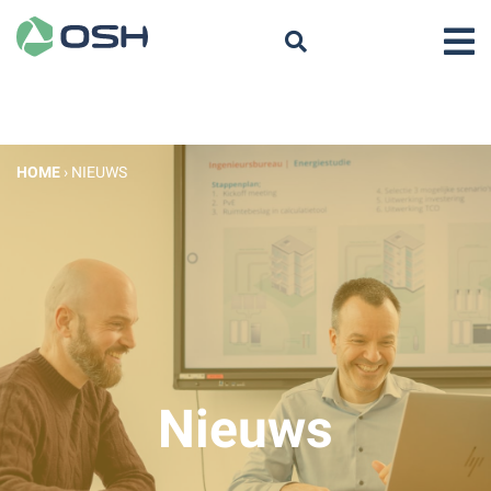
HOME
›
NIEUWS
Nieuws