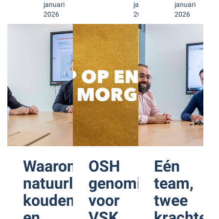
januari
januari
januari
2026
2026
2026
Waarom
OSH
Eén
natuurlijke
genomineerd
team,
koudemiddelen
voor
twee
en
VSK
krachten