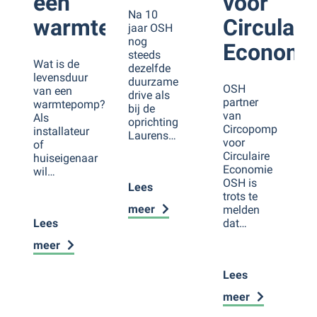
een
voor
Na 10
warmtepomp?
Circulair
jaar OSH
nog
Economi
steeds
Wat is de
dezelfde
levensduur
duurzame
OSH
van een
drive als
partner
warmtepomp?
bij de
van
Als
oprichting
Circopomp
installateur
Laurens…
voor
of
Circulaire
huiseigenaar
Economie
wil…
OSH is
Lees
trots te
meer
melden
Lees
dat…
meer
Lees
meer