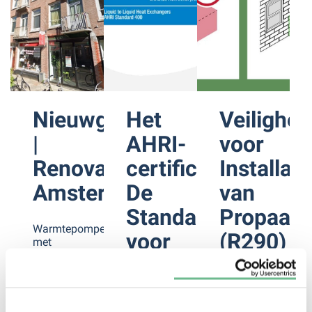
Nieuwgeluk
Het
Veilighei
|
AHRI-
voor
Renovatie
certificaat:
Installat
Amsterdam
De
van
Standaard
Propaan
Warmtepompen
voor
(R290)
met
toekomstvisie
Betrouwbare
Warmte
– OSH
opgenomen
HVAC
in bestek
Propaan
Nieuwgeluk…