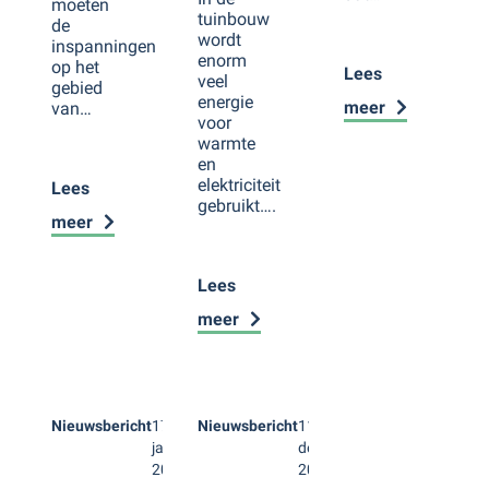
moeten
tuinbouw
de
wordt
inspanningen
enorm
op het
Lees
veel
gebied
energie
meer
van…
voor
warmte
en
elektriciteit
Lees
gebruikt….
meer
Lees
meer
Nieuwsbericht
17
Nieuwsbericht
11
januari
december
2024
2023