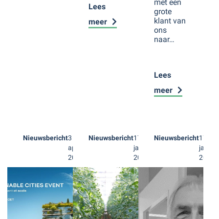
met een
Lees
grote
klant van
meer
ons
naar…
Lees
meer
Nieuwsbericht
3
Nieuwsbericht
17
Nieuwsbericht
17
april
januari
januar
2024
2024
2024