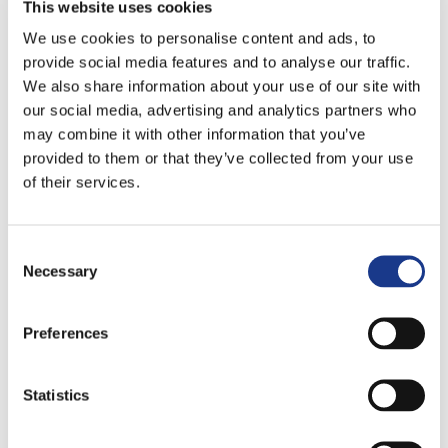
Prestaties
warmtepompen,
This website uses cookies
zoals de
We use cookies to personalise content and ads, to
Qvantum
In de
QA
provide social media features and to analyse our traffic.
Lees
wereld
Series,
We also share information about your use of our site with
van
meer
winnen
our social media, advertising and analytics partners who
HVAC-
aan
systemen
may combine it with other information that you’ve
populariteit
en
door…
provided to them or that they’ve collected from your use
industriële
of their services.
koeling is
betrouwbaarheid…
Lees
Consent
meer
Necessary
Selection
Lees
meer
Preferences
Statistics
Nieuwsbericht
18
Nieuwsbericht
18
Nieuwsbericht
12
oktober
september
septe