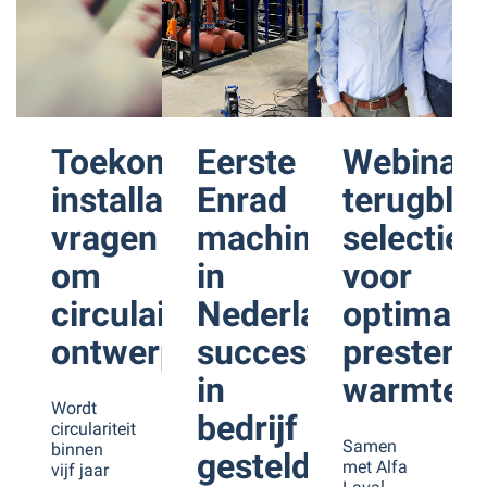
Toekomstbestendige
Eerste
Webinar
installaties
Enrad
terugblik
vragen
machine
selectiecr
om
in
voor
circulaire
Nederland
optimaal
ontwerpkeuzes
succesvol
prestere
in
warmtewi
Wordt
bedrijf
circulariteit
Samen
binnen
gesteld
met Alfa
vijf jaar