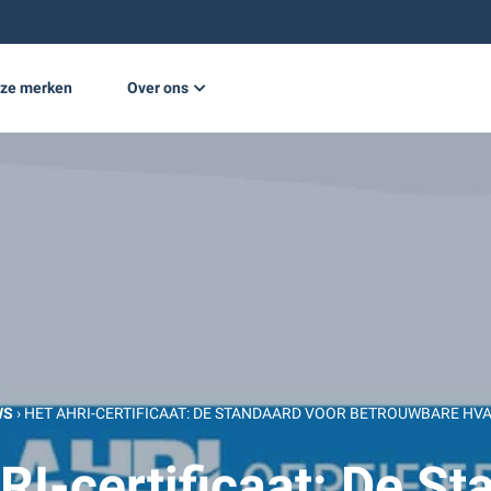
ze merken
Over ons
e opwekking
Nieuws
Projecten
Werken bij
Vacatures
WS
›
HET AHRI-CERTIFICAAT: DE STANDAARD VOOR BETROUWBARE HVA
RI-certificaat: De St