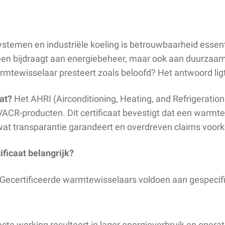
stemen en industriële koeling is betrouwbaarheid essenti
een bijdraagt aan energiebeheer, maar ook aan duurzaam
rmtewisselaar presteert zoals beloofd? Het antwoord ligt 
at?
Het AHRI (Airconditioning, Heating, and Refrigeration
HVACR-producten. Dit certificaat bevestigt dat een warmt
 wat transparantie garandeert en overdreven claims voor
ficaat belangrijk?
Gecertificeerde warmtewisselaars voldoen aan gespecif
cte werking resulteert in lager energieverbruik en operat