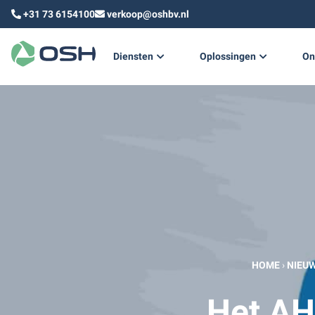
+31 73 6154100
verkoop@oshbv.nl
Diensten
Oplossingen
On
Technisch ontwerp
Duurzame warmte & koud
Technisch advies
Training
HOME
›
NIEU
Het AH