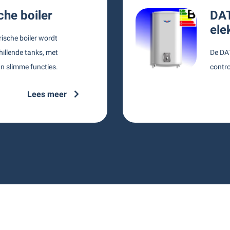
che boiler
DAT
ele
rische boiler wordt
illende tanks, met
De DAT
n slimme functies.
contro
Lees meer