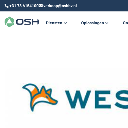
+31 73 6154100
verkoop@oshbv.nl
Diensten
Oplossingen
On
Technisch ontwerp
Duurzame warmte & koud
Technisch advies
Training