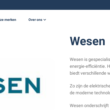
ze merken
Over ons
e opwekking
Nieuws
Wesen
Projecten
Werken bij
Wesen is gespecialis
Vacatures
energie-efficiëntie. 
biedt verschillende
Zo zijn de elektrisch
de moderne technolog
Wesen onderschrijft