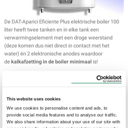
De DAT-Aparici Eficiente Plus elektrische boiler 100
liter heeft twee tanken en in elke tank een
verwarmingselement met een droge weerstand
(deze komen dus niet direct in contact met het
water) én 2 elektronische anodes waardoor
de
kalkafzetting in de boiler minimaal
is!
Een anti-kalk boiler zorgt voor zachter en gezonder
water, wat de levensduur van de boiler ten goede
komt, daarnaast is het ook beter voor je huid en
This website uses cookies
haar!
Bovendien bespaar je met deze boiler
maximaal op de onderhoudskosten omdat de boiler
We use cookies to personalise content and ads, to
provide social media features and to analyse our traffic.
vrijwel kalkvrij zal blijven.
We also share information about your use of our site with