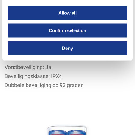
Opwarmtijd tot 65 graden bij eerste gebruik: 160
minuten
Allow all
Netto gewicht: 41.7 Kg
Afmetingen: 109 x 57 x 32,2 cm
Confirm selection
Digitale display/controller: Ja
Deny
Temperatuur regelaar: Ja
Verwarmingselementen: 800 + 1200 Watt
Vorstbeveiliging: Ja
Beveiligingsklasse: IPX4
Dubbele beveiliging op 93 graden