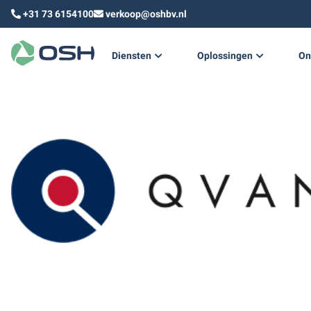
+31 73 6154100
verkoop@oshbv.nl
Diensten
Oplossingen
On
Technisch ontwerp
Duurzame warmte & koud
Technisch advies
Training