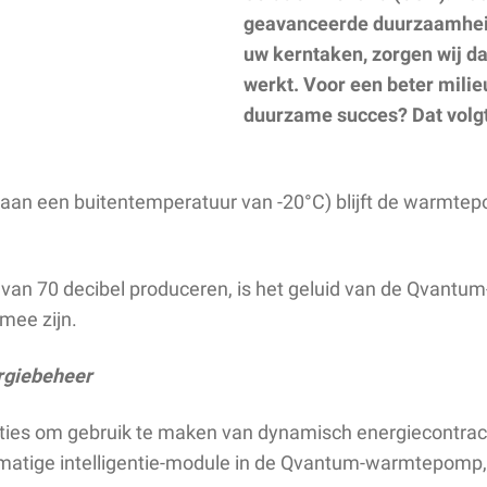
geavanceerde duurzaamheid 
uw kerntaken, zorgen wij da
werkt. Voor een beter milie
duurzame succes? Dat volgt
an een buitentemperatuur van -20°C) blijft de warmtep
n 70 decibel produceren, is het geluid van de Qvantum
 mee zijn.
ergiebeheer
 opties om gebruik te maken van dynamisch energiecontra
nstmatige intelligentie-module in de Qvantum-warmtepomp