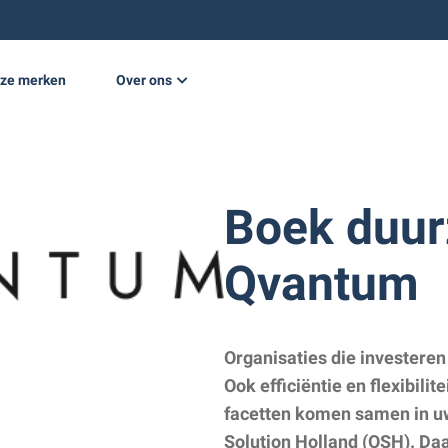
ze merken
Over ons
e opwekking
Nieuws
Projecten
Boek duu
Werken bij
Vacatures
Qvantum
Organisaties die investeren
Ook efficiëntie en flexibilit
facetten komen samen in 
Solution Holland (OSH). Da