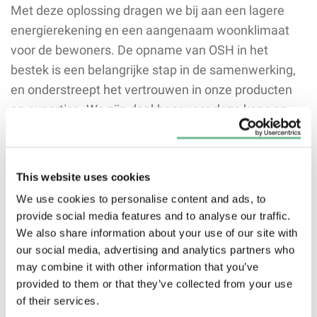
Met deze oplossing dragen we bij aan een lagere
energierekening en een aangenaam woonklimaat
voor de bewoners. De opname van OSH in het
bestek is een belangrijke stap in de samenwerking,
en onderstreept het vertrouwen in onze producten
en expertise. We zijn dankbaar voor deze kans en
kijken uit naar een duurzame samenwerking in dit
omvangrijke project.
This website uses cookies
Projectlocatie
: Project Nieuwgeluk
We use cookies to personalise content and ads, to
Toegepaste oplossing
: Qvantum lucht-water
provide social media features and to analyse our traffic.
warmtepompen en Qvantum ventilatie-
We also share information about your use of our site with
warmtepompen
our social media, advertising and analytics partners who
Toepassing
: Verduurzaming bestaande
may combine it with other information that you’ve
appartementen
provided to them or that they’ve collected from your use
of their services.
Voordelen
: Energiezuinig, lage CO₂-uitstoot,