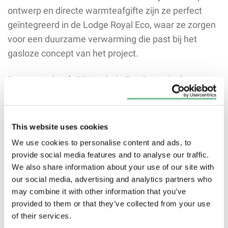
ontwerp en directe warmteafgifte zijn ze perfect
geïntegreerd in de Lodge Royal Eco, waar ze zorgen
voor een duurzame verwarming die past bij het
gasloze concept van het project.
Daarnaast heeft OSH ook de Eco Smart boilers
geleverd voor het leveren van voldoende warm
water voor de douches en keukens van de
woningen. De boilers zijn zorgvuldig geselecteerd
This website uses cookies
om te voldoen aan de behoefte van de bewoners
We use cookies to personalise content and ads, to
zonder onnodig energieverbruik. Deze combinatie
provide social media features and to analyse our traffic.
van infraroodverwarming en efficiënte
We also share information about your use of our site with
warmwateroplossingen zorgt ervoor dat de
our social media, advertising and analytics partners who
may combine it with other information that you’ve
vakantiewoningen niet alleen comfortabel zijn, maar
provided to them or that they’ve collected from your use
ook voldoen aan de hoge duurzaamheidseisen van
of their services.
het project.