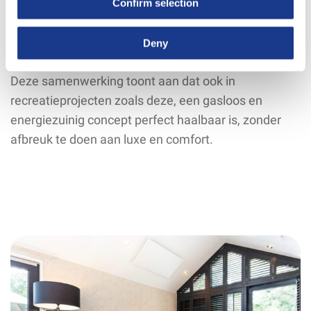
Confirm selection
efficiënt energiegebruik, terwijl het gasloze concept
volledig aansluit bij de huidige trends in duurzaam
Deny
toerisme.
Deze samenwerking toont aan dat ook in
recreatieprojecten zoals deze, een gasloos en
energiezuinig concept perfect haalbaar is, zonder
afbreuk te doen aan luxe en comfort.