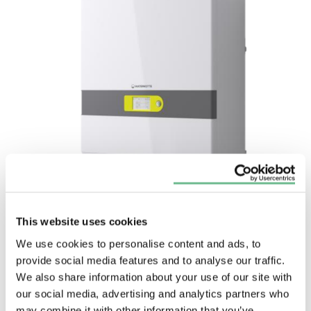
This website uses cookies
Koudemiddel R32
We use cookies to personalise content and ads, to
provide social media features and to analyse our traffic.
We also share information about your use of our site with
R32 is een koelmiddel dat steeds populairder wordt
our social media, advertising and analytics partners who
in de koelindustrie vanwege zijn uitstekende
may combine it with other information that you’ve