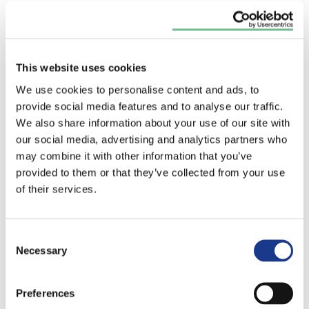
FlexTherm Eco 6E
kenmerken en technische
This website uses cookies
We use cookies to personalise content and ads, to
specificaties
provide social media features and to analyse our traffic.
We also share information about your use of our site with
Min./max. bedrijfsdruk: 1,5-10 bar.
our social media, advertising and analytics partners who
may combine it with other information that you’ve
Min./max. bedrijfstemperatuur: 0°C/80°C.
provided to them or that they’ve collected from your use
Aansluitingen: 230V (16A)
of their services.
Materiaal boilervat: Kunststof
Materiaal mantel: Staal
Consent
Tankvolume: 142 Liter
Necessary
Selection
Nom. vermogen: 2.8 Kilowatt
Aansluitspanning: 230 – 230 V
Preferences
Frequentie: 50 Hz