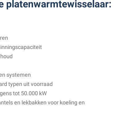
e platenwarmtewisselaar:
eren
nningscapaciteit
nhoud
ten systemen
rd typen uit voorraad
gens tot 50.000 kW
antels en lekbakken voor koeling en