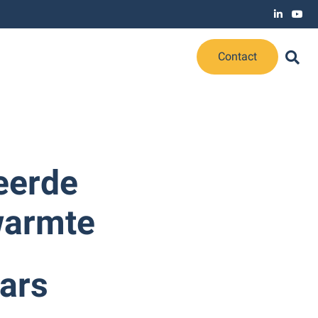
Contact
eerde
warmte
ars