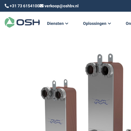
+31 73 6154100
verkoop@oshbv.nl
Diensten
Oplossingen
On
Technisch ontwerp
Duurzame warmte & koud
Technisch advies
Training