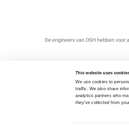
De engineers van OSH hebben voor all
This website uses cookie
We use cookies to personal
traffic. We also share info
analytics partners who may
Voorwaarden
Han
they’ve collected from your