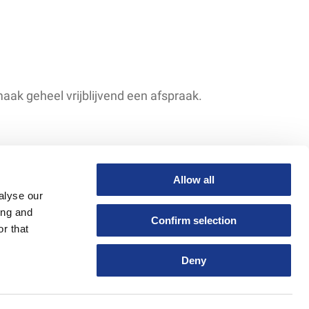
aak geheel vrijblijvend een afspraak.
Allow all
alyse our
ing and
Confirm selection
r that
Deny