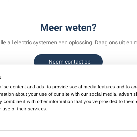
Meer weten?
e all electric systemen een oplossing. Daag ons uit en m
Neem contact op
s
ise content and ads, to provide social media features and to an
rmation about your use of our site with our social media, advertis
 combine it with other information that you’ve provided to them o
dleidingen
Vacatures
Contact
 use of their services.