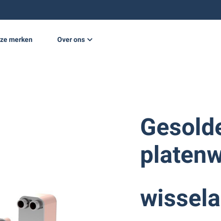
ze merken
Over ons
e opwekking
Nieuws
Projecten
Werken bij
Gesold
Vacatures
platen
wissela