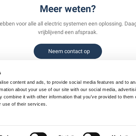
Meer weten?
bben voor alle all electric systemen een oplossing. Daa
vrijblijvend een afspraak.
Neem contact op
s
ise content and ads, to provide social media features and to an
rmation about your use of our site with our social media, advertis
 combine it with other information that you’ve provided to them o
dleidingen
Vacatures
Contact
 use of their services.