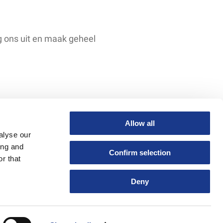
g ons uit en maak geheel
Allow all
alyse our
ing and
Confirm selection
r that
Deny