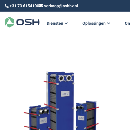
+31 73 6154100
verkoop@oshbv.nl
Diensten
Oplossingen
On
Technisch ontwerp
Duurzame warmte & koud
Technisch advies
Training