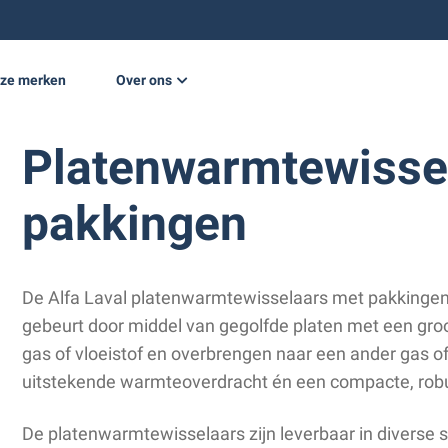
ze merken
Over ons
e opwekking
Nieuws
Platenwarmtewisse
Projecten
pakkingen
Werken bij
Vacatures
De Alfa Laval platenwarmtewisselaars met pakkingen
gebeurt door middel van gegolfde platen met een gro
gas of vloeistof en overbrengen naar een ander gas of 
uitstekende warmteoverdracht én een compacte, rob
De platenwarmtewisselaars zijn leverbaar in diverse 