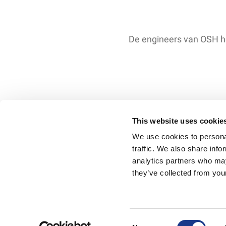
De engineers van OSH he
This website uses cookie
We use cookies to personal
traffic. We also share info
analytics partners who may
Voorwaarden
Han
they’ve collected from your
Consent