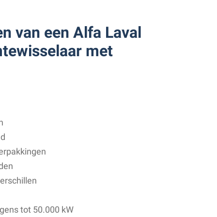
n van een Alfa Laval
tewisselaar met
n
ad
verpakkingen
iden
erschillen
gens tot 50.000 kW