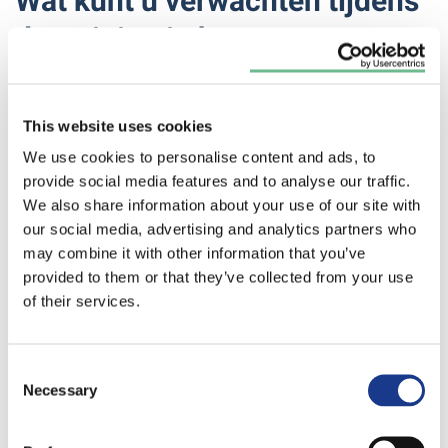
Wat kunt u verwachten tijdens
de training in het
opleidingscentrum?
In ons externe opleidingscentrum bieden wij op
This website uses cookies
aanvraag diverse cursussen aan die volledig zijn
We use cookies to personalise content and ads, to
afgestemd op onze producten en wensen van de
provide social media features and to analyse our traffic.
We also share information about your use of our site with
klant. Denk bijvoorbeeld aan het inbedrijfstellen van
our social media, advertising and analytics partners who
Qvantum warmtepompen of het installeren en
may combine it with other information that you’ve
begrijpen van elektrische ketels van Värmebaronen.
provided to them or that they’ve collected from your use
In het trainingscentrum staan twee Qvantum
of their services.
warmtepompen volledig operationeel opgesteld.
Tijdens de trainingen krijg je vakkundige uitleg van
Consent
een professional van zowel OSH als Qvantum. De
Necessary
Selection
trainingen bestaan uit een theoretisch deel, gevolgd
door een praktijkgericht gedeelte waarin je zelf aan